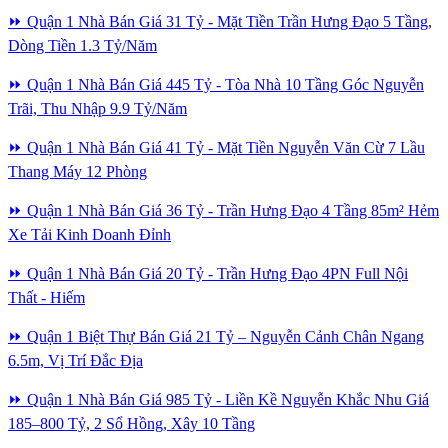
⏩ Quận 1 Nhà Bán Giá 31 Tỷ - Mặt Tiền Trần Hưng Đạo 5 Tầng,
Dòng Tiền 1.3 Tỷ/Năm
⏩ Quận 1 Nhà Bán Giá 445 Tỷ - Tòa Nhà 10 Tầng Góc Nguyễn
Trãi, Thu Nhập 9.9 Tỷ/Năm
⏩ Quận 1 Nhà Bán Giá 41 Tỷ - Mặt Tiền Nguyễn Văn Cừ 7 Lầu
Thang Máy 12 Phòng
⏩ Quận 1 Nhà Bán Giá 36 Tỷ - Trần Hưng Đạo 4 Tầng 85m² Hẻm
Xe Tải Kinh Doanh Đỉnh
⏩ Quận 1 Nhà Bán Giá 20 Tỷ - Trần Hưng Đạo 4PN Full Nội
Thất - Hiếm
⏩ Quận 1 Biệt Thự Bán Giá 21 Tỷ – Nguyễn Cảnh Chân Ngang
6.5m, Vị Trí Đắc Địa
⏩ Quận 1 Nhà Bán Giá 985 Tỷ - Liền Kề Nguyễn Khắc Nhu Giá
185–800 Tỷ, 2 Sổ Hồng, Xây 10 Tầng