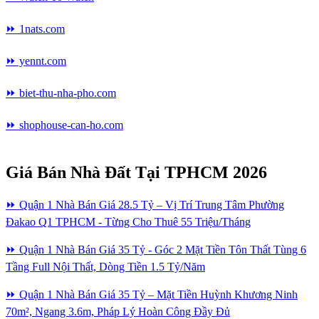
⏩ 1nats.com
⏩ yennt.com
⏩ biet-thu-nha-pho.com
⏩ shophouse-can-ho.com
Giá Bán Nhà Đất Tại TPHCM 2026
⏩ Quận 1 Nhà Bán Giá 28.5 Tỷ – Vị Trí Trung Tâm Phường
Đakao Q1 TPHCM - Từng Cho Thuê 55 Triệu/Tháng
⏩ Quận 1 Nhà Bán Giá 35 Tỷ - Góc 2 Mặt Tiền Tôn Thất Tùng 6
Tầng Full Nội Thất, Dòng Tiền 1.5 Tỷ/Năm
⏩ Quận 1 Nhà Bán Giá 35 Tỷ – Mặt Tiền Huỳnh Khương Ninh
70m², Ngang 3.6m, Pháp Lý Hoàn Công Đầy Đủ