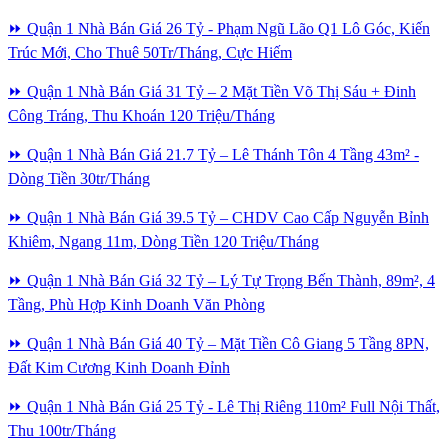
⏩ Quận 1 Nhà Bán Giá 26 Tỷ - Phạm Ngũ Lão Q1 Lô Góc, Kiến
Trúc Mới, Cho Thuê 50Tr/Tháng, Cực Hiếm
⏩ Quận 1 Nhà Bán Giá 31 Tỷ – 2 Mặt Tiền Võ Thị Sáu + Đinh
Công Tráng, Thu Khoán 120 Triệu/Tháng
⏩ Quận 1 Nhà Bán Giá 21.7 Tỷ – Lê Thánh Tôn 4 Tầng 43m² -
Dòng Tiền 30tr/Tháng
⏩ Quận 1 Nhà Bán Giá 39.5 Tỷ – CHDV Cao Cấp Nguyễn Bỉnh
Khiêm, Ngang 11m, Dòng Tiền 120 Triệu/Tháng
⏩ Quận 1 Nhà Bán Giá 32 Tỷ – Lý Tự Trọng Bến Thành, 89m², 4
Tầng, Phù Hợp Kinh Doanh Văn Phòng
⏩ Quận 1 Nhà Bán Giá 40 Tỷ – Mặt Tiền Cô Giang 5 Tầng 8PN,
Đất Kim Cương Kinh Doanh Đỉnh
⏩ Quận 1 Nhà Bán Giá 25 Tỷ - Lê Thị Riêng 110m² Full Nội Thất,
Thu 100tr/Tháng