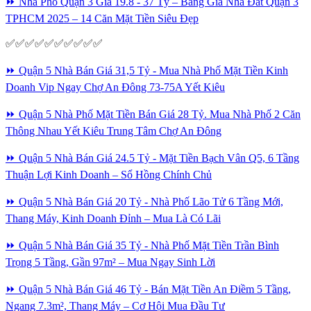
⏩ Nhà Phố Quận 3 Giá 19.8 - 37 Tỷ – Bảng Giá Nhà Đất Quận 3
TPHCM 2025 – 14 Căn Mặt Tiền Siêu Đẹp
✅✅✅✅✅✅✅✅✅✅
⏩ Quận 5 Nhà Bán Giá 31,5 Tỷ - Mua Nhà Phố Mặt Tiền Kinh
Doanh Vip Ngay Chợ An Đông 73-75A Yết Kiêu
⏩ Quận 5 Nhà Phố Mặt Tiền Bán Giá 28 Tỷ. Mua Nhà Phố 2 Căn
Thông Nhau Yết Kiêu Trung Tâm Chợ An Đông
⏩ Quận 5 Nhà Bán Giá 24.5 Tỷ - Mặt Tiền Bạch Vân Q5, 6 Tầng
Thuận Lợi Kinh Doanh – Sổ Hồng Chính Chủ
⏩ Quận 5 Nhà Bán Giá 20 Tỷ - Nhà Phố Lão Tử 6 Tầng Mới,
Thang Máy, Kinh Doanh Đỉnh – Mua Là Có Lãi
⏩ Quận 5 Nhà Bán Giá 35 Tỷ - Nhà Phố Mặt Tiền Trần Bình
Trọng 5 Tầng, Gần 97m² – Mua Ngay Sinh Lời
⏩ Quận 5 Nhà Bán Giá 46 Tỷ - Bán Mặt Tiền An Điềm 5 Tầng,
Ngang 7.3m², Thang Máy – Cơ Hội Mua Đầu Tư