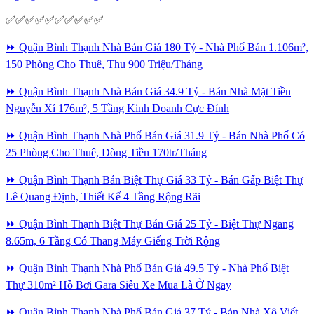
✅✅✅✅✅✅✅✅✅✅
⏩ Quận Bình Thạnh Nhà Bán Giá 180 Tỷ - Nhà Phố Bán 1.106m²,
150 Phòng Cho Thuê, Thu 900 Triệu/Tháng
⏩ Quận Bình Thạnh Nhà Bán Giá 34.9 Tỷ - Bán Nhà Mặt Tiền
Nguyễn Xí 176m², 5 Tầng Kinh Doanh Cực Đỉnh
⏩ Quận Bình Thạnh Nhà Phố Bán Giá 31.9 Tỷ - Bán Nhà Phố Có
25 Phòng Cho Thuê, Dòng Tiền 170tr/Tháng
⏩ Quận Bình Thạnh Bán Biệt Thự Giá 33 Tỷ - Bán Gấp Biệt Thự
Lê Quang Định, Thiết Kế 4 Tầng Rộng Rãi
⏩ Quận Bình Thạnh Biệt Thự Bán Giá 25 Tỷ - Biệt Thự Ngang
8.65m, 6 Tầng Có Thang Máy Giếng Trời Rộng
⏩ Quận Bình Thạnh Nhà Phố Bán Giá 49.5 Tỷ - Nhà Phố Biệt
Thự 310m² Hồ Bơi Gara Siêu Xe Mua Là Ở Ngay
⏩ Quận Bình Thạnh Nhà Phố Bán Giá 37 Tỷ - Bán Nhà Xô Viết