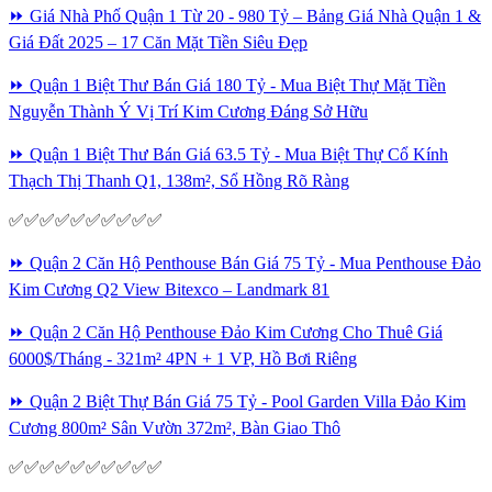
⏩ Giá Nhà Phố Quận 1 Từ 20 - 980 Tỷ – Bảng Giá Nhà Quận 1 &
Giá Đất 2025 – 17 Căn Mặt Tiền Siêu Đẹp
⏩ Quận 1 Biệt Thư Bán Giá 180 Tỷ - Mua Biệt Thự Mặt Tiền
Nguyễn Thành Ý Vị Trí Kim Cương Đáng Sở Hữu
⏩ Quận 1 Biệt Thư Bán Giá 63.5 Tỷ - Mua Biệt Thự Cổ Kính
Thạch Thị Thanh Q1, 138m², Sổ Hồng Rõ Ràng
✅✅✅✅✅✅✅✅✅✅
⏩ Quận 2 Căn Hộ Penthouse Bán Giá 75 Tỷ - Mua Penthouse Đảo
Kim Cương Q2 View Bitexco – Landmark 81
⏩ Quận 2 Căn Hộ Penthouse Đảo Kim Cương Cho Thuê Giá
6000$/Tháng - 321m² 4PN + 1 VP, Hồ Bơi Riêng
⏩ Quận 2 Biệt Thự Bán Giá 75 Tỷ - Pool Garden Villa Đảo Kim
Cương 800m² Sân Vườn 372m², Bàn Giao Thô
✅✅✅✅✅✅✅✅✅✅