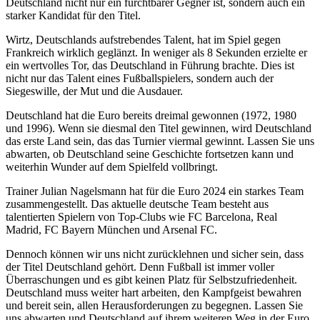
Deutschland nicht nur ein furchtbarer Gegner ist, sondern auch ein
starker Kandidat für den Titel.
Wirtz, Deutschlands aufstrebendes Talent, hat im Spiel gegen
Frankreich wirklich geglänzt. In weniger als 8 Sekunden erzielte er
ein wertvolles Tor, das Deutschland in Führung brachte. Dies ist
nicht nur das Talent eines Fußballspielers, sondern auch der
Siegeswille, der Mut und die Ausdauer.
Deutschland hat die Euro bereits dreimal gewonnen (1972, 1980
und 1996). Wenn sie diesmal den Titel gewinnen, wird Deutschland
das erste Land sein, das das Turnier viermal gewinnt. Lassen Sie uns
abwarten, ob Deutschland seine Geschichte fortsetzen kann und
weiterhin Wunder auf dem Spielfeld vollbringt.
Trainer Julian Nagelsmann hat für die Euro 2024 ein starkes Team
zusammengestellt. Das aktuelle deutsche Team besteht aus
talentierten Spielern von Top-Clubs wie FC Barcelona, Real
Madrid, FC Bayern München und Arsenal FC.
Dennoch können wir uns nicht zurücklehnen und sicher sein, dass
der Titel Deutschland gehört. Denn Fußball ist immer voller
Überraschungen und es gibt keinen Platz für Selbstzufriedenheit.
Deutschland muss weiter hart arbeiten, den Kampfgeist bewahren
und bereit sein, allen Herausforderungen zu begegnen. Lassen Sie
uns abwarten und Deutschland auf ihrem weiteren Weg in der Euro