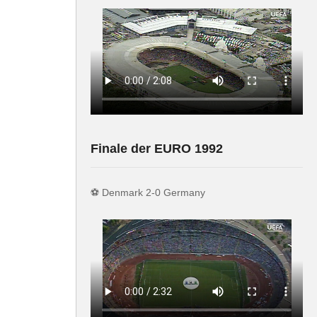
März 2024)
Finale der EURO 1992
r Stegen
⚽️ Denmark 2-0 Germany
racht
o Rudiger