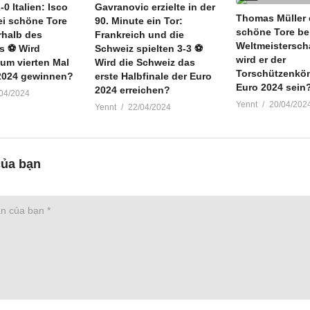
0 Italien: Isco
Gavranovic erzielte in der
chussfähigkeiten und bereit, sich jeder Herausforderung zu stellen. Nic
Thomas Müller e
wei schöne Tore
90. Minute ein Tor:
schöne Tore be
ögert nicht, sich dem Druck zu stellen und ist bereit, neue Höhen zu er
rhalb des
Frankreich und die
Weltmeistersch
s ⚽️ Wird
Schweiz spielten 3-3 ⚽️
wird er der
um vierten Mal
Wird die Schweiz das
e uns gemeinsam auf die nächste Reise von Niclas Füllkrug zum
Torschützenkön
 2024 gewinnen?
erste Halbfinale der Euro
enkönig der Euro 2024 warten und ihn unterstützen! Lassen Sie uns 
Euro 2024 sein
2024 erreichen?
04/2024
rtigen Momente von Füllkrug in der kommenden Euro 2024-Saison verf
Yennt
20/04/202
Yennt
22/04/2024
uro 1960 bis 2021 mit 16 Austragungen und 10 Landessiegern
của bạn
land 3 Mal Europameister (1972 – 1980 – 1996)
 3 Mal Europameister (1964 – 2008 – 2012)
ich 2 Mal Europameister (1984 – 2000)
2 Mal Europameister (1968 – 2020)