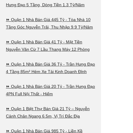
Hưng Đạo 5 Tầng, Dòng Tiền 1.3 Tỷ/Năm
Weltmeiste
⏩ Quận 1 Nhà Bán Giá 445 Tỷ - Tòa Nhà 10
FIFA-Rangl
Tầng Góc Nguyễn Trãi, Thu Nhập 9.9 Tỷ/Năm
Aktuelles 
⏩ Quận 1 Nhà Bán Giá 41 Tỷ - Mặt Tiền
Nguyễn Văn Cừ 7 Lầu Thang Máy 12 Phòng
Torhüter
⏩ Quận 1 Nhà Bán Giá 36 Tỷ - Trần Hưng Đạo
Oliver Ba
4 Tầng 85m² Hẻm Xe Tải Kinh Doanh Đỉnh
(FC Barce
⏩ Quận 1 Nhà Bán Giá 20 Tỷ - Trần Hưng Đạo
Verteidige
4PN Full Nội Thất - Hiếm
Waldemar A
⏩ Quận 1 Biệt Thự Bán Giá 21 Tỷ – Nguyễn
Frankfurt)
Cảnh Chân Ngang 6.5m, Vị Trí Đắc Địa
(Real Mad
⏩ Quận 1 Nhà Bán Giá 985 Tỷ - Liền Kề