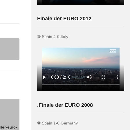
schaft
Finale der EURO 2012
⚽️ Spain 4-0 Italy
efen
uote wurde
o sie
. Die
ie
.
.Finale der EURO 2008
 seine Fans
jedem Tor.
⚽️ Spain 1-0 Germany
ichtlich in