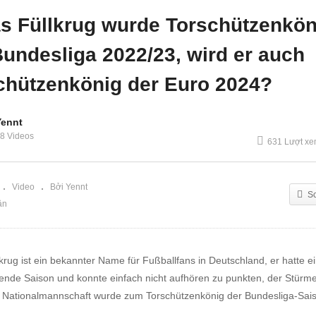
r Euro 2024 sein?
erreichen?
as Füllkrug wurde Torschützenkön
Bundesliga 2022/23, wird er auch
chützenkönig der Euro 2024?
Yennt
8 Videos
631 Lượt x
Video
Bởi Yennt
S
ận
lkrug ist ein bekannter Name für Fußballfans in Deutschland, er hatte e
nde Saison und konnte einfach nicht aufhören zu punkten, der Stürme
 Nationalmannschaft wurde zum Torschützenkönig der Bundesliga-Sai