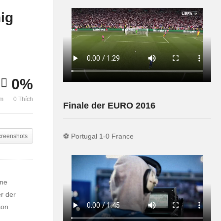
2024 gewinnen?
ig
0%
em
0 Thích
Finale der EURO 2016
⚽️ Portugal 1-0 France
creenshots
ine
r der
son