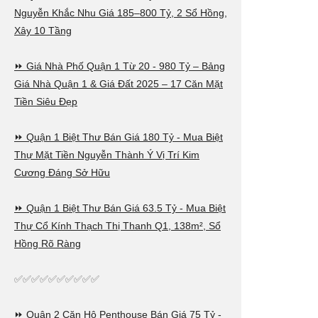
Mittelfelds
Nguyễn Khắc Nhu Giá 185–800 Tỷ, 2 Sổ Hồng,
Xây 10 Tầng
Robert And
(FC Barce
⏩ Giá Nhà Phố Quận 1 Từ 20 - 980 Tỷ – Bảng
Kroos (Re
Giá Nhà Quận 1 & Giá Đất 2025 – 17 Căn Mặt
Tiền Siêu Đẹp
Stürmer
⏩ Quận 1 Biệt Thư Bán Giá 180 Tỷ - Mua Biệt
Maximilian
Thự Mặt Tiền Nguyễn Thành Ý Vị Trí Kim
(Borussia
Cương Đáng Sở Hữu
⏩ Quận 1 Biệt Thư Bán Giá 63.5 Tỷ - Mua Biệt
Thự Cổ Kính Thạch Thị Thanh Q1, 138m², Sổ
Hồng Rõ Ràng
✅✅✅✅✅✅✅✅✅✅
⏩ Quận 2 Căn Hộ Penthouse Bán Giá 75 Tỷ -