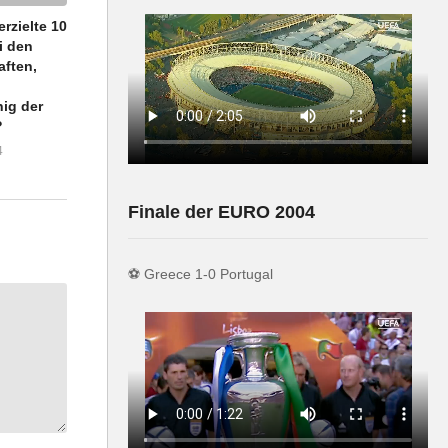
las
rzielte 10
i den
klimmen.
aften,
ig der
gemeinsam
?
olgen und
4
Finale der EURO 2004
⚽️ Greece 1-0 Portugal