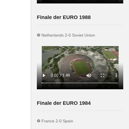
 Gundogan
Finale der EURO 1988
Toni
everkusen)
⚽️ Netherlands 2-0 Soviet Union
krug
tgart)
Finale der EURO 1984
⚽️ France 2-0 Spain