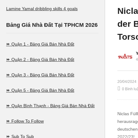
Euro 2024?
de
Nicl
Lamine Yamal dribbling skills 4 goals
der 
Bảng Giá Nhà Đất Tại TPHCM 2026
Tors
⏩ Quận 1 - Bảng Giá Bán Nhà Đất
⏩ Quận 2 - Bảng Giá Bán Nhà Đất
4
⏩ Quận 3 - Bảng Giá Bán Nhà Đất
20/04/2024
0 Bình lu
⏩ Quận 5 - Bảng Giá Bán Nhà Đất
⏩ Quận Bình Thạnh - Bảng Giá Bán Nhà Đất
Niclas Fül
⏩ Follow To Follow
herausrage
deutschen
⏩ Sub To Sub
2022/23!