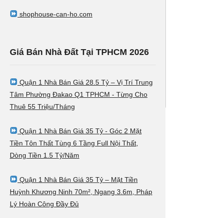
shophouse-can-ho.com
Giá Bán Nhà Đất Tại TPHCM 2026
Quận 1 Nhà Bán Giá 28.5 Tỷ – Vị Trí Trung
Tâm Phường Đakao Q1 TPHCM - Từng Cho
Thuê 55 Triệu/Tháng
Quận 1 Nhà Bán Giá 35 Tỷ - Góc 2 Mặt
Tiền Tôn Thất Tùng 6 Tầng Full Nội Thất,
Dòng Tiền 1.5 Tỷ/Năm
Quận 1 Nhà Bán Giá 35 Tỷ – Mặt Tiền
Huỳnh Khương Ninh 70m², Ngang 3.6m, Pháp
Lý Hoàn Công Đầy Đủ