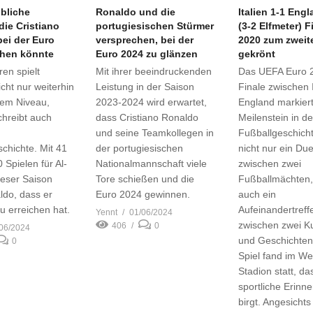
bliche
Ronaldo und die
Italien 1-1 Eng
die Cristiano
portugiesischen Stürmer
(3-2 Elfmeter) F
ei der Euro
versprechen, bei der
2020 zum zweit
chen könnte
Euro 2024 zu glänzen
gekrönt
ren spielt
Mit ihrer beeindruckenden
Das UEFA Euro 
cht nur weiterhin
Leistung in der Saison
Finale zwischen 
tem Niveau,
2023-2024 wird erwartet,
England markier
chreibt auch
dass Cristiano Ronaldo
Meilenstein in de
und seine Teamkollegen in
Fußballgeschicht
chichte. Mit 41
der portugiesischen
nicht nur ein Due
 Spielen für Al-
Nationalmannschaft viele
zwischen zwei
ieser Saison
Tore schießen und die
Fußballmächten,
ldo, dass er
Euro 2024 gewinnen.
auch ein
zu erreichen hat.
Aufeinandertreff
Yennt
01/06/2024
zwischen zwei Ku
406
0
06/2024
und Geschichten
0
Spiel fand im W
Stadion statt, da
sportliche Erinn
birgt. Angesichts