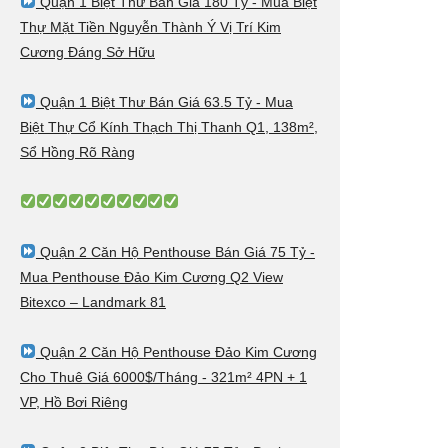
Quận 1 Biệt Thư Bán Giá 180 Tỷ - Mua Biệt
Thự Mặt Tiền Nguyễn Thành Ý Vị Trí Kim
Cương Đáng Sở Hữu
Quận 1 Biệt Thư Bán Giá 63.5 Tỷ - Mua
Biệt Thự Cổ Kính Thạch Thị Thanh Q1, 138m²,
Sổ Hồng Rõ Ràng
Quận 2 Căn Hộ Penthouse Bán Giá 75 Tỷ -
Mua Penthouse Đảo Kim Cương Q2 View
Bitexco – Landmark 81
Quận 2 Căn Hộ Penthouse Đảo Kim Cương
Cho Thuê Giá 6000$/Tháng - 321m² 4PN + 1
VP, Hồ Bơi Riêng