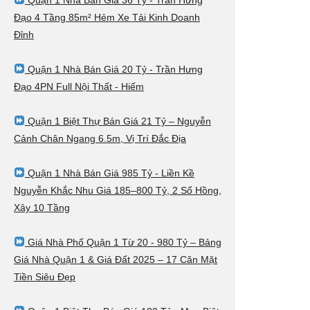
Đạo 4 Tầng 85m² Hẻm Xe Tải Kinh Doanh
Đỉnh
Quận 1 Nhà Bán Giá 20 Tỷ - Trần Hưng
Đạo 4PN Full Nội Thất - Hiếm
Quận 1 Biệt Thự Bán Giá 21 Tỷ – Nguyễn
Cảnh Chân Ngang 6.5m, Vị Trí Đắc Địa
Quận 1 Nhà Bán Giá 985 Tỷ - Liền Kề
Nguyễn Khắc Nhu Giá 185–800 Tỷ, 2 Sổ Hồng,
Xây 10 Tầng
Giá Nhà Phố Quận 1 Từ 20 - 980 Tỷ – Bảng
Giá Nhà Quận 1 & Giá Đất 2025 – 17 Căn Mặt
Tiền Siêu Đẹp