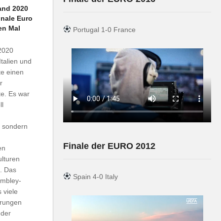
land 2020
inale Euro
en Mal
Portugal 1-0 France
2020
Italien und
te einen
r
e. Es war
ll
 sondern
Finale der EURO 2012
en
lturen
. Das
Spain 4-0 Italy
embley-
s viele
erungen
 der