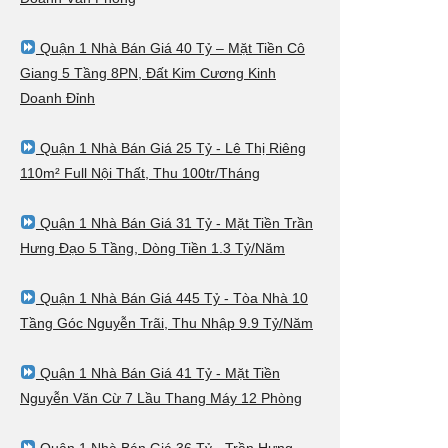
Quận 1 Nhà Bán Giá 40 Tỷ – Mặt Tiền Cô
Giang 5 Tầng 8PN, Đất Kim Cương Kinh
Doanh Đỉnh
Quận 1 Nhà Bán Giá 25 Tỷ - Lê Thị Riêng
110m² Full Nội Thất, Thu 100tr/Tháng
Quận 1 Nhà Bán Giá 31 Tỷ - Mặt Tiền Trần
Hưng Đạo 5 Tầng, Dòng Tiền 1.3 Tỷ/Năm
Quận 1 Nhà Bán Giá 445 Tỷ - Tòa Nhà 10
Tầng Góc Nguyễn Trãi, Thu Nhập 9.9 Tỷ/Năm
Quận 1 Nhà Bán Giá 41 Tỷ - Mặt Tiền
Nguyễn Văn Cừ 7 Lầu Thang Máy 12 Phòng
Quận 1 Nhà Bán Giá 36 Tỷ - Trần Hưng