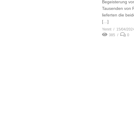
Begeisterung vo
Tausenden von 
lieferten die be
[…]
Yennt
15/04/202
385
0