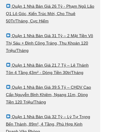
Quận 1 Nhà Bán Giá 26 Tỷ - Phạm Ngũ Lão
Q1 Lô Góc, Kiến Trúc Mới, Cho Thuê
50Tr/Tháng, Cực Hiếm
Quận 1 Nhà Bán Giá 31 Tỷ – 2 Mặt Tiền Võ
Thị Sáu + Đinh Công Tráng, Thu Khoán 120
Triệu/Tháng
Quận 1 Nhà Bán Giá 21.7 Tỷ – Lê Thánh
Tôn 4 Tầng 43m² - Dòng Tiền 30tr/Tháng
Quận 1 Nhà Bán Giá 39.5 Tỷ – CHDV Cao
Cấp Nguyễn Bỉnh Khiêm, Ngang 11m, Dòng
Tiền 120 Triệu/Tháng
Quận 1 Nhà Bán Giá 32 Tỷ – Lý Tự Trọng
Bến Thành, 89m², 4 Tầng, Phù Hợp Kinh
Doanh Văn Phòng