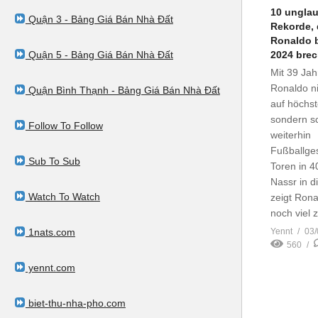
10 unglau
Quận 3 - Bảng Giá Bán Nhà Đất
Rekorde, 
Ronaldo b
Quận 5 - Bảng Giá Bán Nhà Đất
2024 bre
Mit 39 Jah
Ronaldo ni
Quận Bình Thạnh - Bảng Giá Bán Nhà Đất
auf höchs
sondern s
Follow To Follow
weiterhin
Fußballges
Sub To Sub
Toren in 40
Nassr in d
Watch To Watch
zeigt Rona
noch viel 
1nats.com
Yennt
03/
560
yennt.com
biet-thu-nha-pho.com